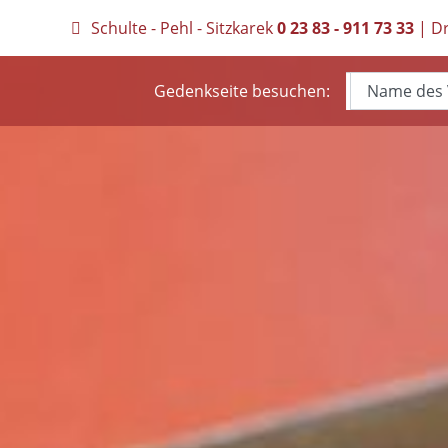
Schulte - Pehl - Sitzkarek
0 23 83 - 911 73 33
| Dr
Gedenkseite besuchen: