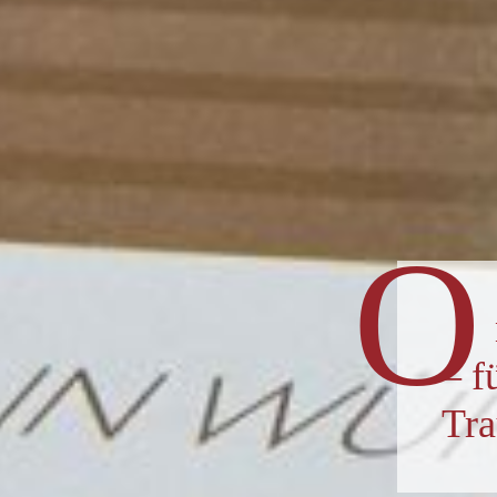
O
– f
Tra